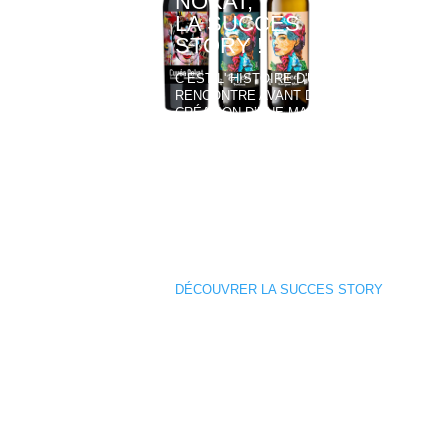
NOKAT,
LA SUCCES
STORY !
C’EST L' HISTOIRE D'UNE
RENCONTRE AVANT D’ÊTRE LA
CRÉATION D’UNE MARQUE,
RENCONTRE AVEC CATHY
L’ARTISTE PEINTRE QUI VOULAIT
QUE JE FASSE VOYAGER SES
ŒUVRES.
C’EST CHOSE FAITE AU TRAVERS
DE CES BOUTEILLES POP ET
CASH QUI SILLONNENT LE
MONDE.
DÉCOUVRER LA SUCCES STORY